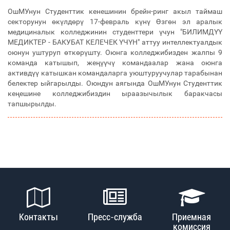
ОшМУнун Студенттик кенешинин брейн-ринг акыл таймаш
секторунун өкүлдөрү 17-февраль күнү Өзгөн эл аралык
медициналык колледжинин студенттери үчун "БИЛИМДҮҮ
МЕДИКТЕР - БАКУБАТ КЕЛЕЧЕК ҮЧҮН" аттуу интеллектуалдык
оюнун уштуруп өткөрүшту. Оюнга колледжибизден жалпы 9
команда катышып, жеңүүчү командаалар жана оюнга
активдүү катышкан командаларга уюштуруучулар тарабынан
белектер ыйгарылды. Оюндун аягында ОшМУнун Студенттик
кеңешине колледжибиздин ыраазычылык баракчасы
тапшырылды.
Контакты
Пресс-служба
Приемная
комиссия