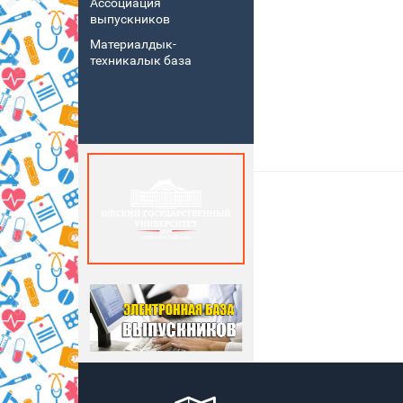
Ассоциация
выпускников
Материалдык-
техникалык база